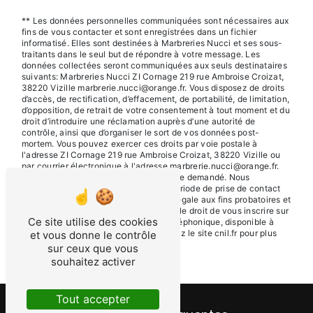
** Les données personnelles communiquées sont nécessaires aux
fins de vous contacter et sont enregistrées dans un fichier
informatisé. Elles sont destinées à Marbreries Nucci et ses sous-
traitants dans le seul but de répondre à votre message. Les
données collectées seront communiquées aux seuls destinataires
suivants: Marbreries Nucci ZI Cornage 219 rue Ambroise Croizat,
38220 Vizille marbrerie.nucci@orange.fr. Vous disposez de droits
d’accès, de rectification, d’effacement, de portabilité, de limitation,
d’opposition, de retrait de votre consentement à tout moment et du
droit d’introduire une réclamation auprès d’une autorité de
contrôle, ainsi que d’organiser le sort de vos données post-
mortem. Vous pouvez exercer ces droits par voie postale à
l'adresse ZI Cornage 219 rue Ambroise Croizat, 38220 Vizille ou
par courrier électronique à l'adresse marbrerie.nucci@orange.fr.
Un justificatif d'identité pourra vous être demandé. Nous
conservons vos données pendant la période de prise de contact
puis pendant la durée de prescription légale aux fins probatoires et
de gestion des contentieux. Vous avez le droit de vous inscrire sur
Ce site utilise des cookies
la liste d'opposition au démarchage téléphonique, disponible à
cette adresse:
Bloctel.gouv.fr
. Consultez le site cnil.fr pour plus
et vous donne le contrôle
d’informations sur vos droits.
sur ceux que vous
souhaitez activer
Tout accepter