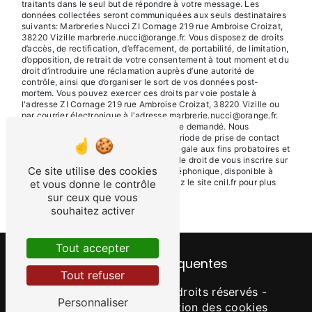
traitants dans le seul but de répondre à votre message. Les
données collectées seront communiquées aux seuls destinataires
suivants: Marbreries Nucci ZI Cornage 219 rue Ambroise Croizat,
38220 Vizille marbrerie.nucci@orange.fr. Vous disposez de droits
d’accès, de rectification, d’effacement, de portabilité, de limitation,
d’opposition, de retrait de votre consentement à tout moment et du
droit d’introduire une réclamation auprès d’une autorité de
contrôle, ainsi que d’organiser le sort de vos données post-
mortem. Vous pouvez exercer ces droits par voie postale à
l'adresse ZI Cornage 219 rue Ambroise Croizat, 38220 Vizille ou
par courrier électronique à l'adresse marbrerie.nucci@orange.fr.
Un justificatif d'identité pourra vous être demandé. Nous
conservons vos données pendant la période de prise de contact
puis pendant la durée de prescription légale aux fins probatoires et
de gestion des contentieux. Vous avez le droit de vous inscrire sur
Ce site utilise des cookies
la liste d'opposition au démarchage téléphonique, disponible à
cette adresse:
Bloctel.gouv.fr
. Consultez le site cnil.fr pour plus
et vous donne le contrôle
d’informations sur vos droits.
sur ceux que vous
souhaitez activer
Tout accepter
Recherches fréquentes
Tout refuser
©
Vistalid
- 2026 - Tous droits réservés -
Personnaliser
Mentions légales
-
Gestion des cookies