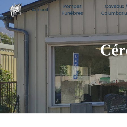
Panneau de gestion des cookies
Pompes
Caveaux 
Accueil
Funèbres
Columbari
Cér