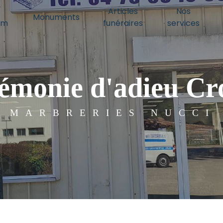
/
Articles
Nos
Monuments
um
funéraires
services
émonie d'adieu Cro
MARBRERIES NUCCI