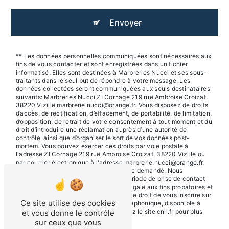
Envoyer
** Les données personnelles communiquées sont nécessaires aux
fins de vous contacter et sont enregistrées dans un fichier
informatisé. Elles sont destinées à Marbreries Nucci et ses sous-
traitants dans le seul but de répondre à votre message. Les
données collectées seront communiquées aux seuls destinataires
suivants: Marbreries Nucci ZI Cornage 219 rue Ambroise Croizat,
38220 Vizille marbrerie.nucci@orange.fr. Vous disposez de droits
d’accès, de rectification, d’effacement, de portabilité, de limitation,
d’opposition, de retrait de votre consentement à tout moment et du
droit d’introduire une réclamation auprès d’une autorité de
contrôle, ainsi que d’organiser le sort de vos données post-
mortem. Vous pouvez exercer ces droits par voie postale à
l'adresse ZI Cornage 219 rue Ambroise Croizat, 38220 Vizille ou
par courrier électronique à l'adresse marbrerie.nucci@orange.fr.
Un justificatif d'identité pourra vous être demandé. Nous
conservons vos données pendant la période de prise de contact
puis pendant la durée de prescription légale aux fins probatoires et
de gestion des contentieux. Vous avez le droit de vous inscrire sur
Ce site utilise des cookies
la liste d'opposition au démarchage téléphonique, disponible à
cette adresse:
Bloctel.gouv.fr
. Consultez le site cnil.fr pour plus
et vous donne le contrôle
d’informations sur vos droits.
sur ceux que vous