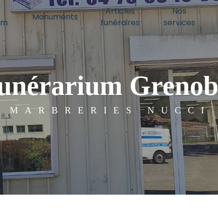
/
Articles
Nos
Monuments
um
funéraires
services
unérarium Grenob
MARBRERIES NUCCI