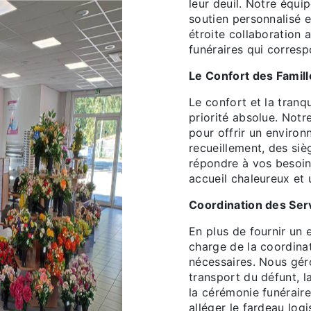
leur deuil. Notre équi
soutien personnalisé e
étroite collaboration 
funéraires qui corresp
Le Confort des Famill
Le confort et la tranqu
priorité absolue. Not
pour offrir un enviro
recueillement, des si
répondre à vos besoi
accueil chaleureux et
Coordination des Ser
En plus de fournir un 
charge de la coordinat
nécessaires. Nous géro
transport du défunt, l
la cérémonie funérair
alléger le fardeau logi