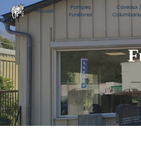
Panneau de gestion des cookies
Pompes
Caveaux 
Accueil
Funèbres
Columbari
F